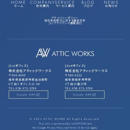
HOME
COMPANY
SERVICE
BLOG
NEWS
ホーム
会社案内
サービス案内
ブログ
お知らせ
プライバシーポリシー
反社会的勢力に対する基本方針
コンプライアンス通報窓口
[1stオフィス]
[2ndオフィス]
株式会社アティックワークス
株式会社アティックワークス
〒504-0945
〒500-8222
岐阜県各務原市那加日新町
岐阜県岐阜市琴塚
6丁目3 オフィス21 4D
3丁目10番25号
TEL.058-372-3799
TEL.058-372-3799
Google MAP
Google MAP
© 2023 ATTIC WORKS All Rights Reserved.
This site is protected by reCAPTCHA and
the Google
Privacy Policy
and
Terms of Service
apply.