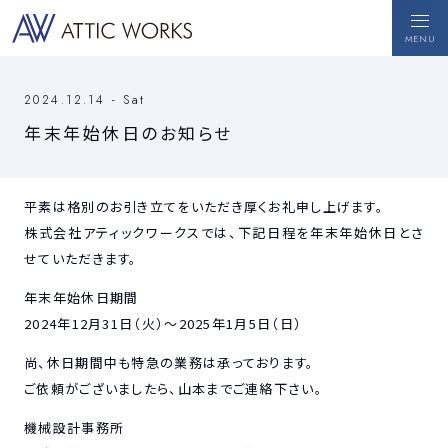
MENU
CLOSE
2024.12.14 - Sat
年末年始休日のお知らせ
RECRUIT
CONTACT
採用情報
お問い合わせ
平素は格別のお引き立てをいただき厚くお礼申し上げます。
HOME
株式会社アティックワークスでは、下記日程を年末年始休日とさ
ホーム
せていただきます。
COMPANY
年末年始休日期間
会社案内
2024年12月31日（火）～2025年1月5日（日）
尚、休日期間中も特急の業務は承っております。
SERVICE
サービス案内
ご依頼がございましたら、山本までご連絡下さい。
機械設計事務所
BLOG